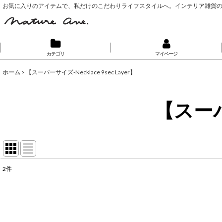
お気に入りのアイテムで、私だけのこだわりライフスタイルへ。インテリア雑貨
カテゴリ
マイページ
ホーム
>
【スーパーサイズ-Necklace 9sec Layer】
【スーパー
2
件
表示数
:
並び順
: