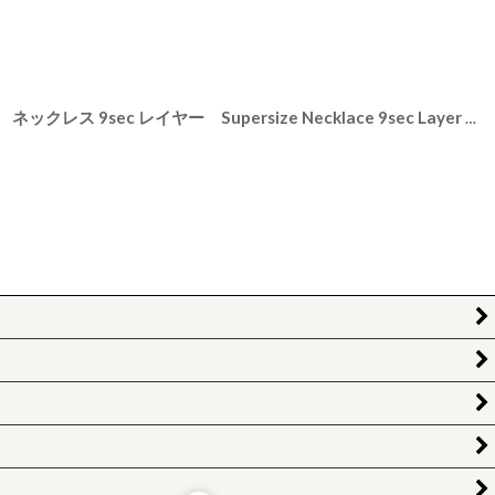
[
75713
]
【STACKERS】スーパーサイズ ネックレス 9sec レイヤー Supersize Necklace 9sec Layer トープ グレージュ Taupe スタッカーズ