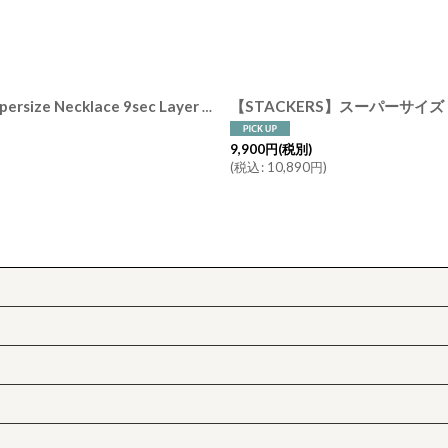
絞り込む
【STACKERS】スーパーサイズ ネックレス 9sec レイヤー Supersize Necklace 9sec Layer ブラッシュピンク Blush Pink ジュエリーボックス スタッカーズ ロンドン UK
9,900
円
(税別)
(
税込
:
10,890
円
)