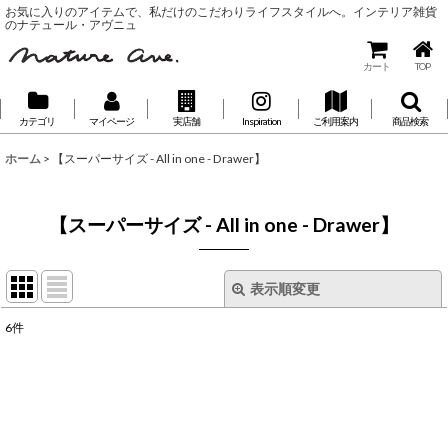
お気に入りのアイテムで、私だけのこだわりライフスタイルへ。インテリア雑貨
のナテュール・アヴニュ
カート
TOP
カテゴリ
マイページ
実店舗
Inspiration
ご利用案内
商品検索
ホーム
>
【スーパーサイズ - All in one - Drawer】
【スーパーサイズ - All in one - Drawer】
表示順変更
閉じる
6
件
表示数
:
並び順
: