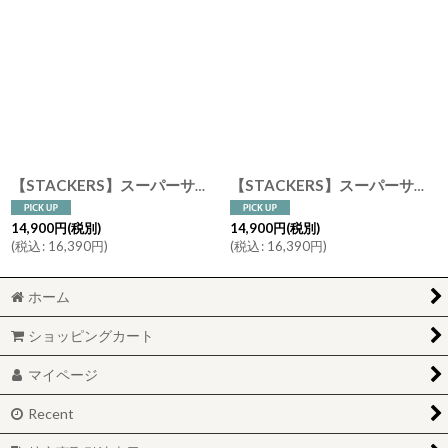
【STACKERS】スーパーサイズ ドロワー オールインワン ALL IN ONE オートミール Oatmeal ジュエリーボックス
【STACKERS】スーパーサイズ ドロワー オールインワン ALL IN ONE ジュエリーボックス ブラッシュ ピンク Blush Pink
14,900
円
(税別)
14,900
円
(税別)
(
税込
:
16,390
円
)
(
税込
:
16,390
円
)
ホーム
ショッピングカート
マイページ
Recent