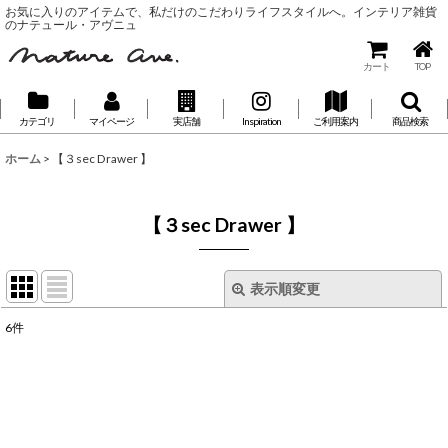
お気に入りのアイテムで、私だけのこだわりライフスタイルへ。インテリア雑貨
のナテュール・アヴニュ
カート
TOP
カテゴリ
マイページ
実店舗
Inspiration
ご利用案内
商品検索
ホーム
>
【３sec Drawer 】
【３sec Drawer 】
表示順変更
閉じる
6
件
表示数
:
並び順
: