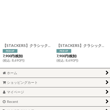
【STACKERS】クラシック ドロワー ジュエリーケース ３sec ディープ ブラッシュ ピンク Blush Pink 引き出し スタッカーズ
【STACKERS】クラシック ドロワー ジュエリーケース ３sec ディープ トープ グレージュ Taupe 引き出し スタッカーズ
7,900
円
(税別)
7,900
円
(税別)
(
税込
:
8,690
円
)
(
税込
:
8,690
円
)
ホーム
ショッピングカート
マイページ
Recent