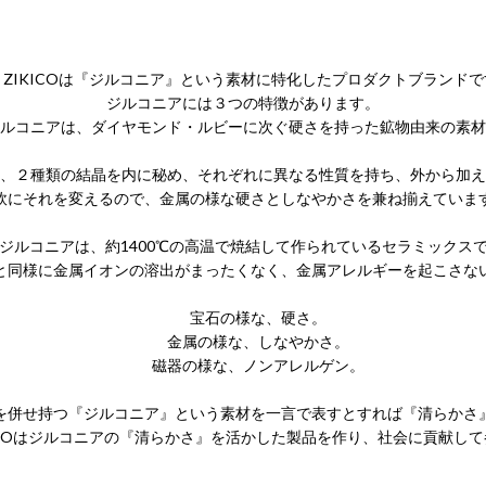
IKICOは『ジルコニア』という素材に特化したプロダクトブランドで
ジルコニアには３つの特徴があります。
コニアは、ダイヤモンド・ルビーに次ぐ硬さを持った鉱物由来の素材
２種類の結晶を内に秘め、それぞれに異なる性質を持ち、外から加え
軟にそれを変えるので、金属の様な硬さとしなやかさを兼ね揃えていま
コニアは、約1400℃の高温で焼結して作られているセラミックス
と同様に金属イオンの溶出がまったくなく、金属アレルギーを起こさな
宝石の様な、硬さ。
金属の様な、しなやかさ。
磁器の様な、ノンアレルゲン。
せ持つ『ジルコニア』という素材を一言で表すとすれば『清らかさ
COはジルコニアの『清らかさ』を活かした製品を作り、社会に貢献して