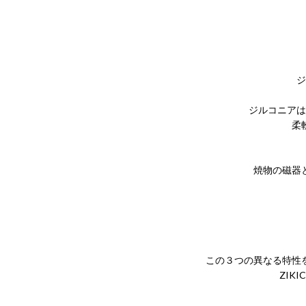
Z
ジル
ジルコニアは、
柔
ジル
焼物の磁器
この３つの異なる特性を併
ZIKI