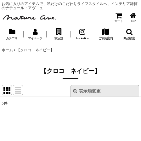
お気に入りのアイテムで、私だけのこだわりライフスタイルへ。インテリア雑貨
のナテュール・アヴニュ
カート
TOP
カテゴリ
マイページ
実店舗
Inspiration
ご利用案内
商品検索
ホーム
>
【クロコ ネイビー】
【クロコ ネイビー】
表示順変更
閉じる
5
件
表示数
:
並び順
: