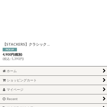
【STACKERS】クラシック ジュエリーボックス 25sec ネイビー クロコ Navy Croc スタッカーズ ロンドン イギリス
4,900
円
(税別)
(
税込
:
5,390
円
)
ホーム
ショッピングカート
マイページ
Recent