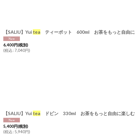
並び順
:
【SALIU】Yui
tea
ティーポット 600ml お茶をもっと自由
6,400
円
(税別)
(
税込
:
7,040
円
)
【SALIU】Yui
tea
ドビン 330ml お茶をもっと自由に楽し
5,400
円
(税別)
(
税込
:
5,940
円
)