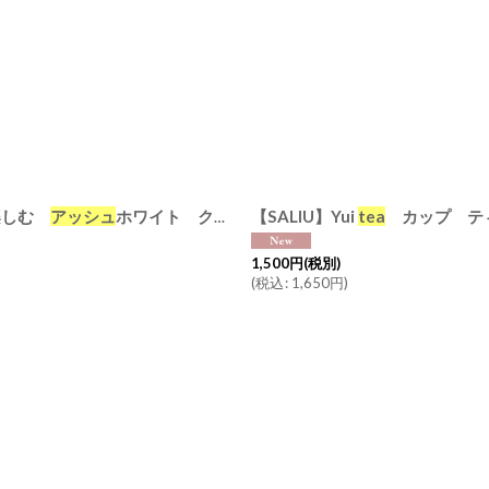
楽しむ
アッシュ
ホワイト クリアグレー エバーグリーン
【SALIU】Yui
tea
カップ テ
[
3745
1,500
円
(税別)
(
税込
:
1,650
円
)