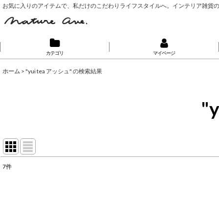
お気に入りのアイテムで、私だけのこだわりライフスタイルへ。インテリア雑貨
カテゴリ
マイページ
ホーム
>
"yui tea アッシュ"
の
検索結果
"
7
件
🔍 Search...
:
表示数
: