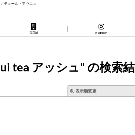
のナテュール・アヴニュ
実店舗
Inspiration
yui tea アッシュ"
の
検索結
表示順変更