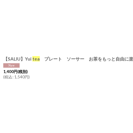
【SALIU】Yui
tea
プレート ソーサー お茶をもっと自由に
1,400
円
(税別)
(
税込
:
1,540
円
)