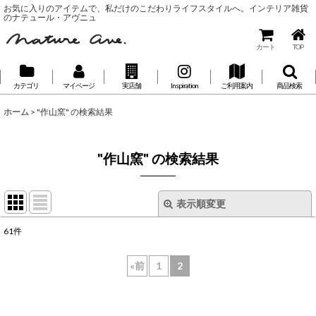
お気に入りのアイテムで、私だけのこだわりライフスタイルへ。インテリア雑貨
のナテュール・アヴニュ
カート
TOP
カテゴリ
マイページ
実店舗
Inspiration
ご利用案内
商品検索
ホーム
>
"作山窯"
の
検索結果
"作山窯"
の
検索結果
表示順変更
閉じる
61
件
🔍 Search...
:
«
前
1
2
表示数
:
並び順
: