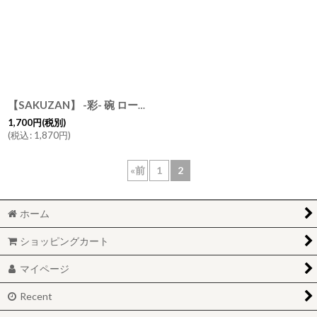
絞り込む
作山窯
日本製 茶碗 カップ
【SAKUZAN】 -彩- 碗 ロータス
[
39300
1,700
円
(税別)
(
税込
:
1,870
円
)
«
前
1
2
ホーム
ショッピングカート
マイページ
Recent